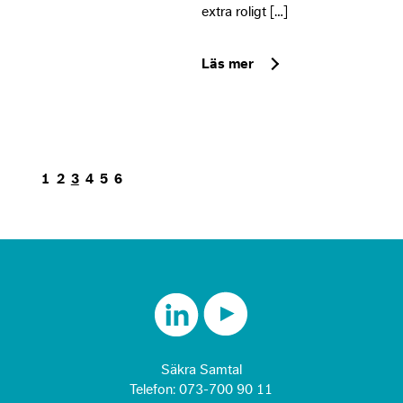
extra roligt […]
Läs mer
1
2
3
4
5
6
Säkra Samtal
Telefon:
073-700 90 11