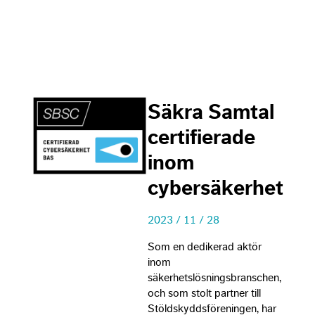
Nec
Säkra Samtal
Thes
certifierade
cook
not
inom
opti
They
cybersäkerhet
need
the 
to fu
2023 / 11 / 28
Som en dedikerad aktör
inom
Exp
säkerhetslösningsbranschen,
In or
och som stolt partner till
our 
Stöldskyddsföreningen, har
to p