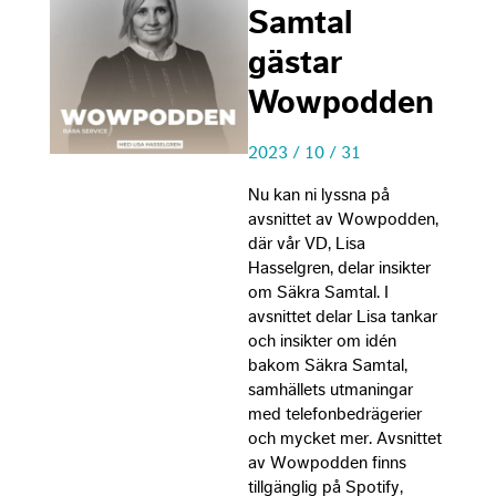
incr
Samtal
chan
gästar
seei
pers
Wowpodden
cont
offer
2023 / 10 / 31
Nu kan ni lyssna på
avsnittet av Wowpodden,
där vår VD, Lisa
Hasselgren, delar insikter
om Säkra Samtal. I
avsnittet delar Lisa tankar
och insikter om idén
bakom Säkra Samtal,
samhällets utmaningar
med telefonbedrägerier
och mycket mer. Avsnittet
av Wowpodden finns
tillgänglig på Spotify,