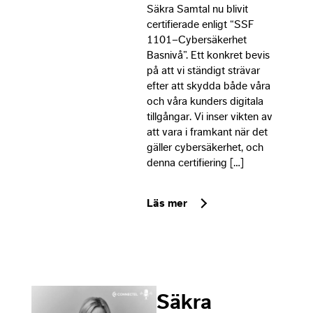
as we
Säkra Samtal nu blivit
poss
certifierade enligt “SSF
duri
1101–Cybersäkerhet
visit
Basnivå”. Ett konkret bevis
refu
på att vi ständigt strävar
cook
efter att skydda både våra
som
och våra kunders digitala
funct
tillgångar. Vi inser vikten av
will
att vara i framkant när det
disa
gäller cybersäkerhet, och
from
webs
denna certifiering […]
Läs mer
Mar
By s
your
inter
and
beha
you v
Säkra
site,