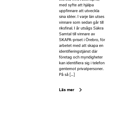
as we
med syfte att hjälpa
poss
uppfinnare att utveckla
duri
sina idéer. I varje län utses
visit
vinnare som sedan går till
refu
riksfinal. I år utsågs Säkra
cook
Samtal till vinnare av
som
SKAPA-priset i Örebro, för
funct
will
arbetet med att skapa en
disa
identifieringstjänst där
from
företag och myndigheter
webs
kan identifiera sig i telefon
gentemot privatpersoner.
På så […]
Mar
By s
your
Läs mer
inter
and
beha
you v
site,