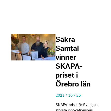
Nec
Säkra
Thes
Samtal
cook
not
vinner
opti
They
SKAPA-
need
the 
priset i
to fu
Örebro län
Exp
2021 / 10 / 25
In or
our 
SKAPA-priset är Sveriges
to p
största innovationspris,