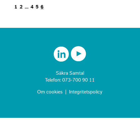
incr
1
2
…
4
5
6
chan
seei
pers
cont
offer
Säkra Samtal
Telefon:
073-700 90 11
Om cookies
|
Integritetspolicy