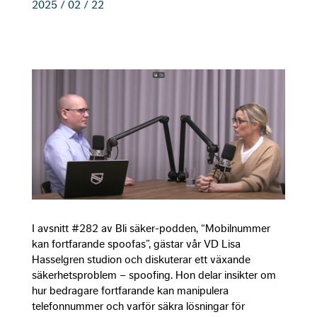
2025 / 02 / 22
Nec
Thes
cook
not
opti
They
need
the 
to fu
I avsnitt #282 av Bli säker-podden, “Mobilnummer
kan fortfarande spoofas”, gästar vår VD Lisa
Hasselgren studion och diskuterar ett växande
Exp
säkerhetsproblem – spoofing. Hon delar insikter om
In or
hur bedragare fortfarande kan manipulera
our 
telefonnummer och varför säkra lösningar för
to p