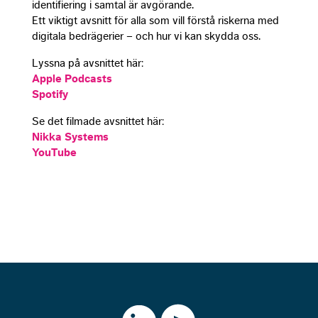
identifiering i samtal är avgörande.
as we
Ett viktigt avsnitt för alla som vill förstå riskerna med
poss
digitala bedrägerier – och hur vi kan skydda oss.
duri
visit
Lyssna på avsnittet här:
refu
Apple Podcasts
cook
som
Spotify
funct
Se det filmade avsnittet här:
will
disa
Nikka Systems
from
YouTube
webs
Mar
By s
your
inter
and
beha
you v
site,