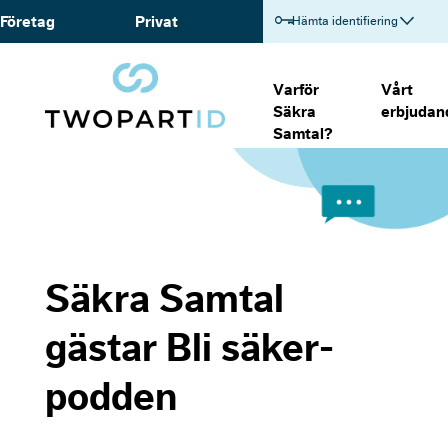
Företag
Privat
Hämta identifiering
Varför
Vårt
Säkra
erbjudan
Samtal?
Säkra Samtal
gästar Bli säker-
podden