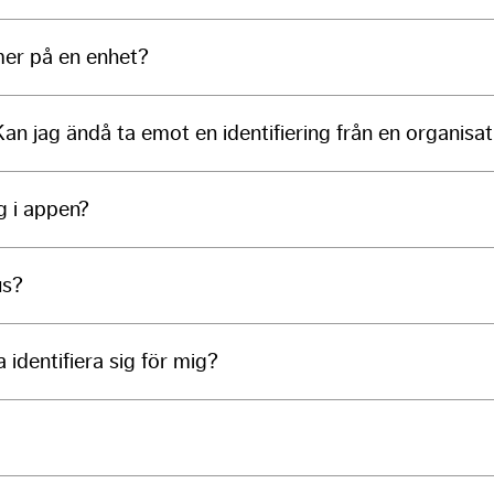
as well as
possible
mer på en enhet?
during your
visit. If you
refuse these
cookies,
an jag ändå ta emot en identifiering från en organisat
some
functionality
will
g i appen?
disappear
from the
website.
us?
Marketing
By sharing
 identifiera sig för mig?
your
interests
and
behavior as
you visit our
site, you