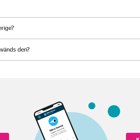
erige?
används den?
K