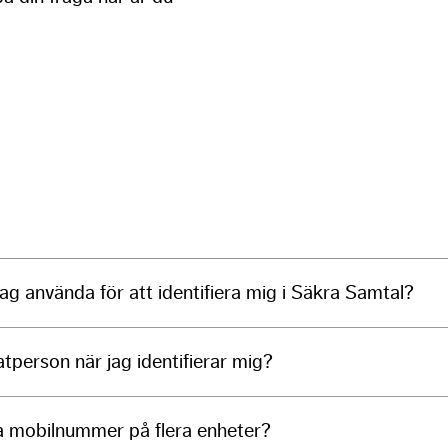
Necessary
These
cookies are
not
optional.
They are
needed for
jag använda för att identifiera mig i Säkra Samtal?
the website
to function.
tperson när jag identifierar mig?
Experience
In order for
our website
 mobilnummer på flera enheter?
to perform