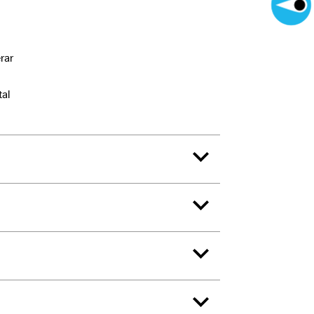
rar
tal