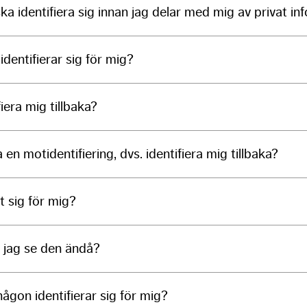
increase the
ka identifiera sig innan jag delar med mig av privat in
chance of
seeing
personalized
identifierar sig för mig?
content and
offers.
iera mig tillbaka?
 en motidentifiering, dvs. identifiera mig tillbaka?
t sig för mig?
n jag se den ändå?
någon identifierar sig för mig?