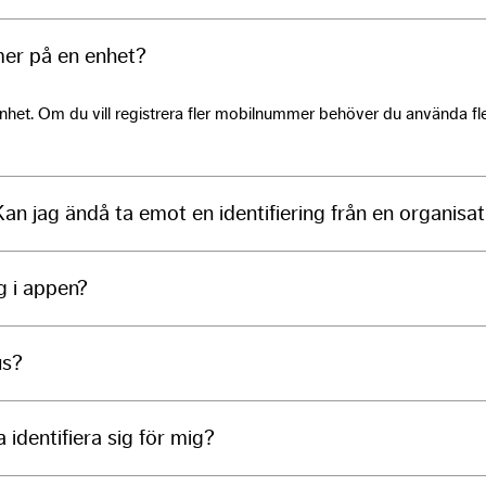
as well as
possible
mer på en enhet?
during your
visit. If you
refuse these
nhet. Om du vill registrera fler mobilnummer behöver du använda fl
cookies,
some
functionality
will
disappear
an jag ändå ta emot en identifiering från en organisat
from the
website.
g i appen?
Marketing
By sharing
us?
your
interests
and
behavior as
 identifiera sig för mig?
you visit our
site, you