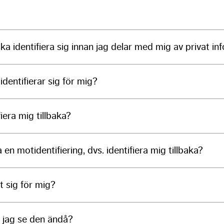
increase the
chance of
seeing
personalized
ka identifiera sig innan jag delar med mig av privat in
content and
offers.
identifierar sig för mig?
iera mig tillbaka?
 en motidentifiering, dvs. identifiera mig tillbaka?
t sig för mig?
n jag se den ändå?