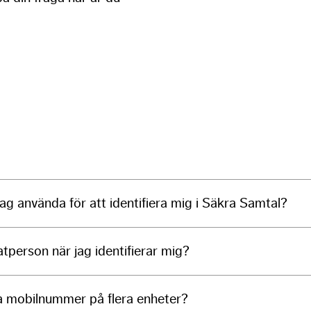
Necessary
These
cookies are
not
optional.
They are
needed for
jag använda för att identifiera mig i Säkra Samtal?
the website
to function.
tperson när jag identifierar mig?
Experience
In order for
our website
 mobilnummer på flera enheter?
to perform