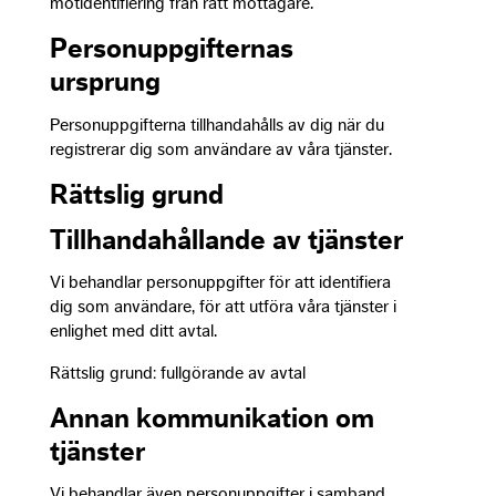
motidentifiering från rätt mottagare.
as well as
possible
Personuppgifternas
during you
ursprung
visit. If yo
refuse the
cookies,
Personuppgifterna tillhandahålls av dig när du
some
registrerar dig som användare av våra tjänster.
functional
Rättslig grund
will
disappear
from the
Tillhandahållande av tjänster
website.
Vi behandlar personuppgifter för att identifiera
dig som användare, för att utföra våra tjänster i
enlighet med ditt avtal.
Marketin
By sharing
Rättslig grund: fullgörande av avtal
your
interests
Annan kommunikation om
and
behavior 
tjänster
you visit o
site, you
Vi behandlar även personuppgifter i samband