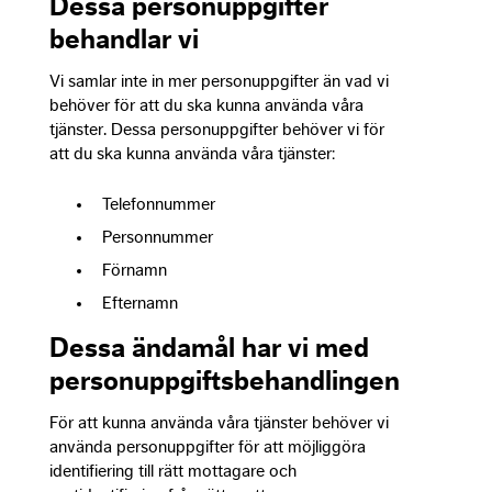
Dessa personuppgifter
behandlar vi
Vi samlar inte in mer personuppgifter än vad vi
behöver för att du ska kunna använda våra
tjänster. Dessa personuppgifter behöver vi för
att du ska kunna använda våra tjänster:
Necessa
These
Telefonnummer
cookies a
not
Personnummer
optional.
Förnamn
They are
needed fo
Efternamn
the websi
to functio
Dessa ändamål har vi med
personuppgiftsbehandlingen
Experien
För att kunna använda våra tjänster behöver vi
In order fo
använda personuppgifter för att möjliggöra
our websi
identifiering till rätt mottagare och
to perfor